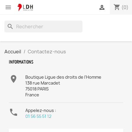
shopping_cart


(0)
search
Accueil
Contactez-nous
INFORMATIONS

Boutique Ligue des droits de l'Homme
138 rue Marcadet
75018 PARIS
France

Appelez-nous :
01 56 55 51 12